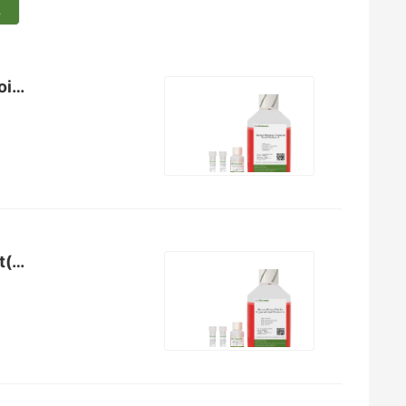
人胰腺导管（无血清）Human Pancreas Ductal Organoid Kit(Serum-free)（K2013...
肾小管（无血清）Human Kidney Tubular Organoid Kit(Serum-free)（K2014-KT）