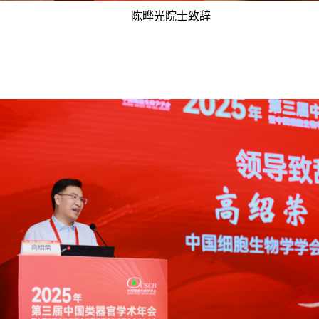
陈晔光院士致辞