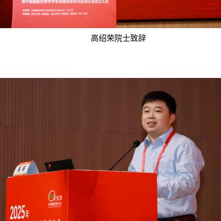
高绍荣院士致辞