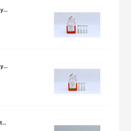
人肝细胞类器官分化试剂盒（无血清） Human Hepatocyte Organoid Differentia...
人肝细胞类器官扩增试剂盒（无血清） Human Hepatocyte Organoid Expansion K...
Wnt 优化型小鼠小肠Mouse Intestinal Organoid Kit with Wnt Optimization(...