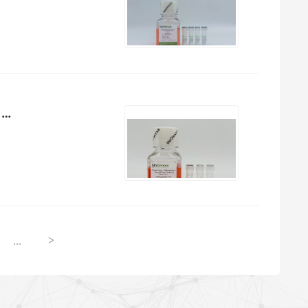
人气管分化Human Airway (Differentiation) Organoid Kit (Serum- free) （K...
...
>