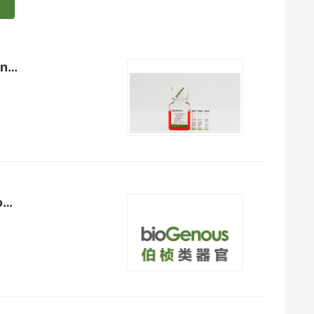
小鼠小肠类器官 Prime 试剂盒（无血清）Mouse Intestinal Organoid Prime Kit...
食蟹猴肾小管类器官试剂盒（无血清） Cynomolgus Monkey Kidney Tubular Orga...