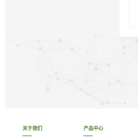
关于我们
产品中心