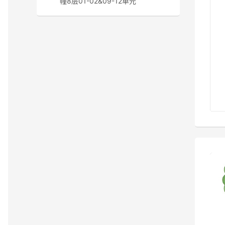
幢8层01-02&09-12单元