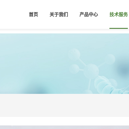
首页
关于我们
产品中心
技术服务