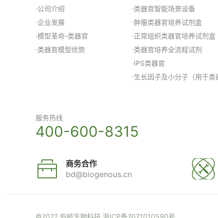
·公司介绍
·类器官智能场景设备
·企业发展
·肿瘤类器官培养试剂盒
·模型革命-类器官
·正常组织类器官培养试剂盒
·类器官模型优势
·类器官培养全流程试剂
·IPS类器官
·生长因子及小分子（用于类
服务热线
400-600-8315
商务合作
bd@biogenous.cn
©2022 伯桢生物科技
浙ICP备2021010590号