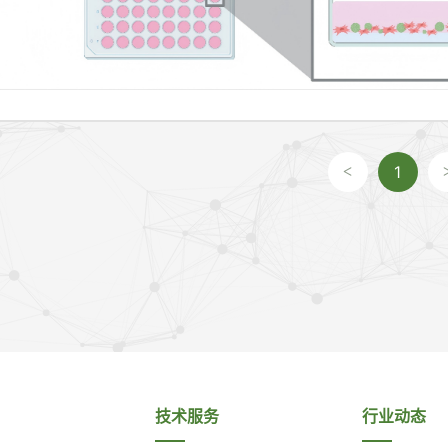
1
<
技术服务
行业动态