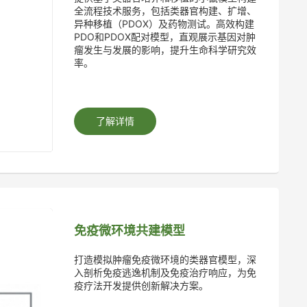
全流程技术服务，包括类器官构建、扩增、
异种移植（PDOX）及药物测试。高效构建
PDO和PDOX配对模型，直观展示基因对肿
瘤发生与发展的影响，提升生命科学研究效
率。
了解详情
免疫微环境共建模型
打造模拟肿瘤免疫微环境的类器官模型，深
入剖析免疫逃逸机制及免疫治疗响应，为免
疫疗法开发提供创新解决方案。