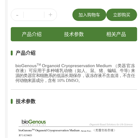
-
+
加入购物车
立即购买
产品介绍
技术参数
相关产品
产品介绍
（类器官冻
bioGenous
Organoid Cryopreservation Medium
TM
存液
）
可应用于多种哺乳动物
（
如人、鼠、猪、
蝙蝠、牛等
）
来
源的类器官和细胞系的低温长期保存，该冻存液不含血清，不含任
何动物来源成分，含有
。
10
%
DMSO
技术参数