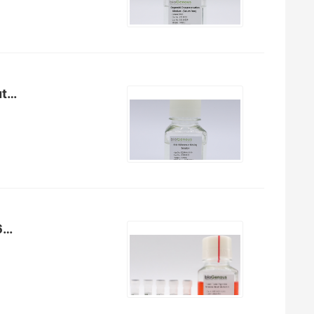
类器官回收防粘连润洗液Anti-Adherence Rinsing Solution（E238002）
肿瘤组织消化液Tumor Tissue Digestion Solution（K601003）