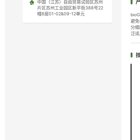
中国（江苏）自由贸易试验区苏州
片区苏州工业园区新平街388号22
幢8层01-02&09-12单元
bio
避免
分细
泛适