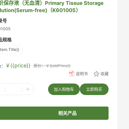
保存液（无血清）Primary Tissue Storage
lution(Serum-free)（K601005）
录号
01005
品规格
item.Title}}
￥{{price}}
原价：￥{{oldPrice}}
价：
说明书
收藏
-
+
加入购物车
立即购买
相关产品