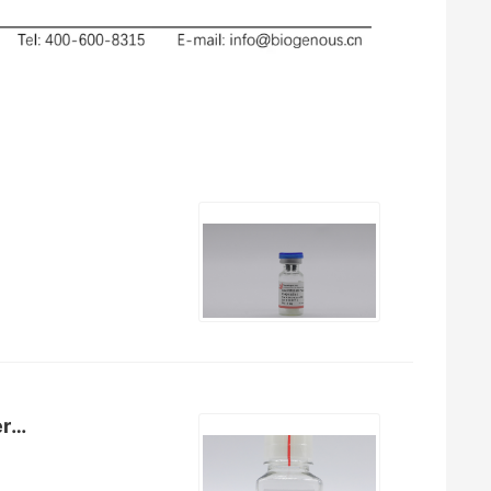
类器官冻存液Organoid Cryopreservation Medium(Serum Free)（E238023）