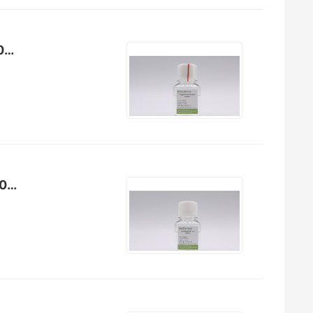
类器官消化液Organoid Dissociation Solution（E238001）
红细胞裂解液Red Blood Cell Lysis Solution（E238010）