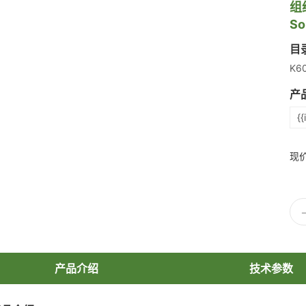
组织
So
目
K6
产
{{
现
产品介绍
技术参数