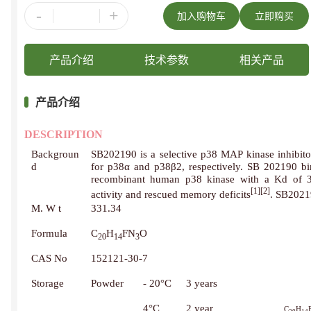
-
+
加入购物车
立即购买
产品介绍
技术参数
相关产品
产品介绍
DESCRIPTION
Backgroun
SB202190 is a selective p38 MAP kinase inhibi
d
for p38α and p38β2, respectively. SB 202190 bin
recombinant human p38 kinase with a Kd of 
[1][2]
activity and rescued memory deficits
. SB2021
M. W t
331.34
Formula
C
H
FN
O
20
14
3
CAS No
152121-30-7
Storage
Powder
- 20°C
3 years
4°C
2 year
C
H