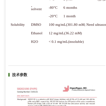
20
14
In
-80°C
6 months
solvent
-20°C
1 month
Solubility
DMSO
100 mg/mL(301.80 mM; Need ultrason
Ethanol
12 mg/mL(36.22 mM)
H2O
< 0.1 mg/mL(insoluble)
技术参数