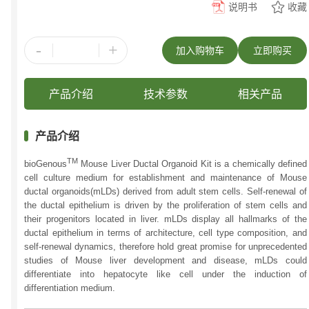
说明书
收藏
-
+
加入购物车
立即购买
产品介绍
技术参数
相关产品
产品介绍
TM
bioGenous
Mouse Liver Ductal Organoid Kit is a chemically defined
cell culture medium for establishment and maintenance of Mouse
ductal organoids(mLDs) derived from adult stem cells. Self-renewal of
the ductal epithelium is driven by the proliferation of stem cells and
their progenitors located in liver. mLDs display all hallmarks of the
ductal epithelium in terms of architecture, cell type composition, and
self-renewal dynamics, therefore hold great promise for unprecedented
studies of Mouse liver development and disease, mLDs could
differentiate into hepatocyte like cell under the induction of
differentiation medium.