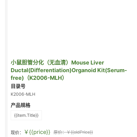
小鼠胆管分化（无血清）Mouse Liver
Ductal(Differentiation)Organoid Kit(Serum-
free)（K2006-MLH）
目录号
K2006-MLH
产品规格
{{item.Title}}
￥{{price}}
原价：￥{{oldPrice}}
现价：